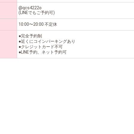
@qcs4222o
(LINEでもご予約可)
10:00〜20:00 不定休
●完全予約制
●近くにコインパーキングあり
●クレジットカード不可
●LINE予約、ネット予約可