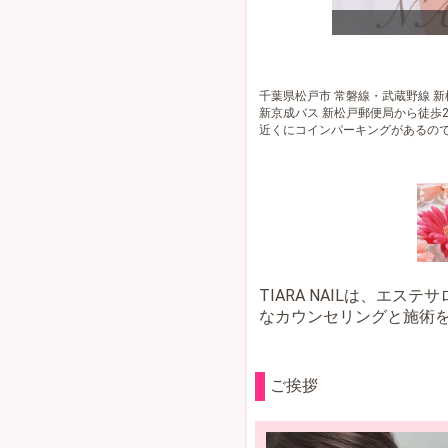
込み¥54〜
千葉県松戸市 常磐線・武蔵野線 新
新京成バス 新松戸郵便局から徒歩
近くにコインパーキングがあるの
TIARA NAILは、エ
なカウンセリングと施術
ご挨拶