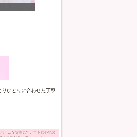
持ち込み
ひとりひとりに合わせた丁寧
。
ットホームな雰囲気でとても居心地の